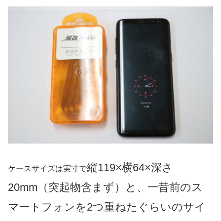
縦
119×
横
64×
深さ
ケースサイズは実寸で
20mm（突起物含まず）と、一昔前のス
マートフォンを2つ重ねたぐらいのサイ