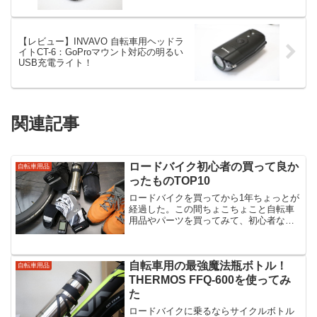
【レビュー】INVAVO 自転車用ヘッドラ
イトCT-6：GoProマウント対応の明るい
USB充電ライト！
関連記事
ロードバイク初心者の買って良か
自転車用品
ったものTOP10
ロードバイクを買ってから1年ちょっとが
経過した。この間ちょこちょこと自転車
用品やパーツを買ってみて、初心者なり
に「買ってよかった！」と思ったものを
リストアップしていきたい。買ってよか
ったものTOP1010位：HANDCREW
自転車用の最強魔法瓶ボトル！
OSCAR S...
自転車用品
THERMOS FFQ-600を使ってみ
た
ロードバイクに乗るならサイクルボトル