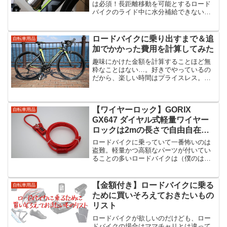
は必須！長距離移動を可能とするロード
バイクのライド中に水分補給できないの
は致命的だからだが、自転車用のボトル
ってなんでこう…アレなんだろう…。今
どき保冷できない水筒なんて自転車用の
ロードバイクに乗り出すまで＆追
自転車用品
ボトルといえばまさにこん...
加でかかった費用を計算してみた
趣味にかけた金額を計算することほど無
粋なことはない…。好きでやっているの
だから、楽しい時間はプライスレス。と
はいっても、実際いくらかかったのかぐ
らいは、あんまり知りたくないけど知り
たい。乗り出すまでにかかった費用を計
【ワイヤーロック】GORIX
算2018年9月にロード...
自転車用品
GX647 ダイヤル式軽量ワイヤー
ロックは2mの長さで自由自在な
取り回し【レビュー】
ロードバイクに乗っていて一番怖いのは
盗難。軽量かつ高額なパーツが付いてい
ることの多いロードバイクは（僕のは安
いけど…）、自転車を盗む人からしたら
格好の的。というわけで、以前から持っ
ているこのゴツめのカギを使っていたの
【金額付き】ロードバイクに乗る
自転車用品
だけども、これは重たいし...
ために買いそろえておきたいもの
リスト
ロードバイクが欲しいのだけども、ロー
ドバイクの場合はママチャリとは違って