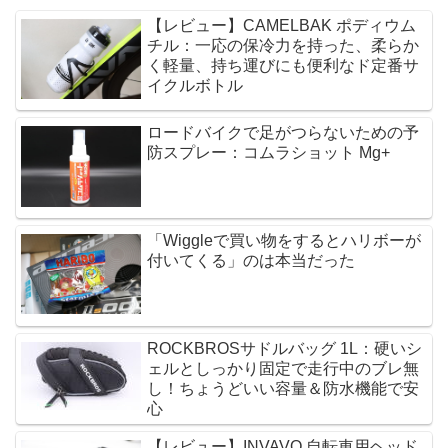
【レビュー】CAMELBAK ポディウム
チル：一応の保冷力を持った、柔らか
く軽量、持ち運びにも便利なド定番サ
イクルボトル
ロードバイクで足がつらないための予
防スプレー：コムラショット Mg+
「Wiggleで買い物をするとハリボーが
付いてくる」のは本当だった
ROCKBROSサドルバッグ 1L：硬いシ
ェルとしっかり固定で走行中のブレ無
し！ちょうどいい容量＆防水機能で安
心
【レビュー】INVAVO 自転車用ヘッド