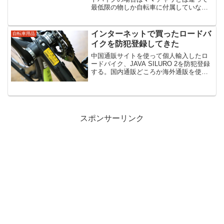
最低限の物しか自転車に付属していない
ので、別途必要なものは自分で取りそろ
える必要がある。公道で走らせるために
必要なヘッドライトなどはもちろん、行
インターネットで買ったロードバ
自転車用品
動範囲を広げるための輪行...
イクを防犯登録してきた
中国通販サイトを使って個人輸入したロ
ードバイク、JAVA SILURO 2を防犯登録
する。国内通販どころか海外通販を使っ
て購入した自転車の防犯登録も、結論か
ら言えば特に問題なくすることができ
た。防犯登録は法律で義務付けられてい
る自転車の防犯...
スポンサーリンク