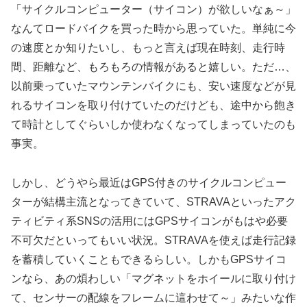
「サイクルコンピューター（サイコン）が欲しいなぁ～」
なんてロードバイクを買った時から思っていた。単純に今
の速度とか知りたいし、もっと言えば現在時刻、走行時
間、距離など、もろもろの情報があると嬉しい。ただ…、
以前乗っていたマウンテンバイクにも、安い速度などが見
れるサイコンを取り付けていたのだけども、途中から飽き
て時計としてぐらいしか使わなくなってしまっていたのも
事実。
しかし、どうやら最近はGPS付きのサイクルコンピュー
ターが結構主流となってきていて、STRAVAといったアク
ティビティ系SNSの活用にはGPSサイコンがもはや必要
不可欠だといってもいい状況。STRAVAを使えば走行記録
を蓄積していくこともできるらしい。しかもGPSサイコ
ンなら、あの煩わしい「マグネットをホイールに取り付け
て、センサーの配線をフレームに這わせて～」みたいな作