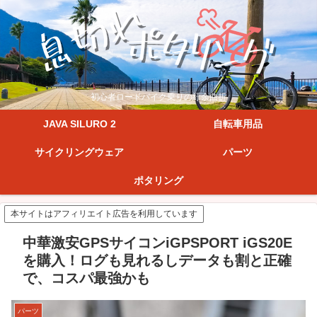
初心者ロードバイク乗りの紆余曲折
JAVA SILURO 2
自転車用品
サイクリングウェア
パーツ
ポタリング
本サイトはアフィリエイト広告を利用しています
中華激安GPSサイコンiGPSPORT iGS20E
を購入！ログも見れるしデータも割と正確
で、コスパ最強かも
パーツ