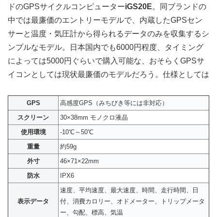
ドのGPSサイクルコンピューター
iGS20E
。同ブランドの
中では最廉価のエントリーモデルで、内蔵したGPSセン
サーと温度・気圧計から得られるデータのみを収集するシ
ンプルなモデル。日本国内でも6000円程度、タイミング
によっては5000円ぐらいで購入可能な、おそらくGPSサ
イコンとしては現状最廉価のモデルだろう。仕様としては
GPS
高感度GPS（みちびき等には非対応）
スクリーン
30×38mm モノクロ液晶
使用環境
-10℃～50℃
重量
約59g
外寸
46×71×22mm
防水
IPX6
速度、平均速度、最大速度、時間、走行時間、日
表示データ
付、消費カロリー、オドメーター、トリップメータ
ー、勾配、標高、気温