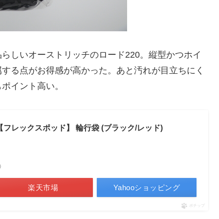
らしいオーストリッチのロード220。縦型かつホイ
属する点がお得感が高かった。あと汚れが目立ちにく
もポイント高い。
od【フレックスポッド】 輪行袋 (ブラック/レッド)
べ）
楽天市場
Yahooショッピング
ポチップ