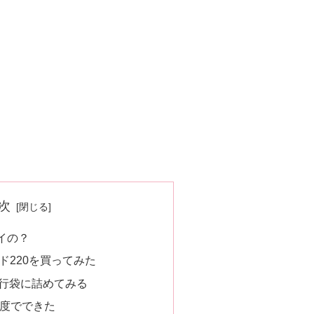
次
イの？
ド220を買ってみた
行袋に詰めてみる
程度でできた