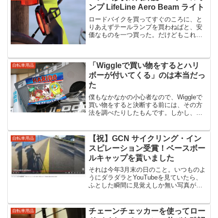
ンプ LifeLine Aero Beam ライト
ロードバイクを買ってすぐのころに、と
りあえずテールランプを買わねばと、安
価なものを一つ買った。だけどもこれが
何となくしっくりこない。見た目が安っ
ぽいのは安物なので仕方がないのだけど
も、せっかくのSILURO2のエアロフレー
「Wiggleで買い物をするとハリ
ムデザインを邪魔し...
自転車用品
ボーが付いてくる」のは本当だっ
た
僕もなかなかの小心者なので、Wiggleで
買い物をすると決断する前には、その方
法を調べたりしたもんです。しかし、そ
の中で見かけた情報に気になるものが。
「Wiggleで買い物をすると、お菓子のハ
リボーが付いてくる」またまたそんな可
【祝】GCN サイクリング・イン
自転車用品
愛い話がある...
スピレーション受賞！ベースボー
ルキャップを貰いました
それは今年3月末の日のこと。いつものよ
うにダラダラとYouTubeを見ていたら、
ふとした瞬間に見覚えしか無い写真が目
に飛び込んできてびっくり。え？まさ
か、、、えぇ？GCN サイクリング・イン
スピレーション受賞！僕は世界最大級の
チェーンチェッカーを使ってロー
自転車用品
サイクリングY...