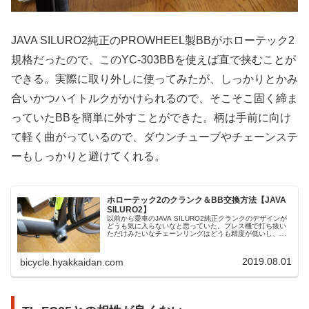
JAVA SILURO2純正のPROWHEEL製BBがホローテック2
規格だったので、このYC-303BBを使えば直で挟むことが
できる。実際に取り外しに使ってみたが、しっかりとかみ
合いかつハイトルクがかけられるので、そこそこ固く締ま
っていたBBを簡単に外すことができた。柄は手前に向け
て軽く曲がっているので、ダウンチューブやチェーンステ
ーもしっかりと避けてくれる。
ホローテック2のクランク＆BB交換方法【JAVA
SILURO2】
以前から愛車のJAVA SILURO2純正クランクのデザインが
どうも気に入らないなと思っていた。プレス機で打ち抜い
ただけみたいなチェーンリングはどうも精度が低いし、全
体的に漂う安物感（実際安いんだろうけど…）は所有欲を
満たされないので、これ...
2019.08.01
bicycle.hyakkaidan.com