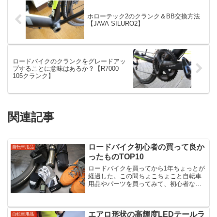
ホローテック2のクランク＆BB交換方法
【JAVA SILURO2】
ロードバイクのクランクをグレードアッ
プすることに意味はあるか？【R7000
105クランク】
関連記事
ロードバイク初心者の買って良か
自転車用品
ったものTOP10
ロードバイクを買ってから1年ちょっとが
経過した。この間ちょこちょこと自転車
用品やパーツを買ってみて、初心者なり
に「買ってよかった！」と思ったものを
リストアップしていきたい。買ってよか
ったものTOP1010位：HANDCREW
エアロ形状の高輝度LEDテールラ
OSCAR S...
自転車用品