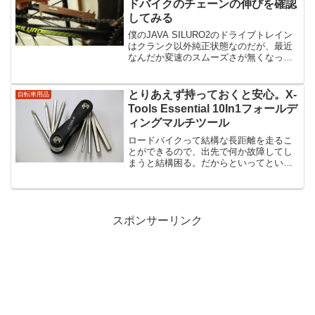
ドバイクのチェーンの伸びを確認
してみる
僕のJAVA SILURO2のドライブトレイン
はクランク以外純正状態なのだが、最近
なんだか変速のスムーズさが無くなって
きた。シフトワイヤーが伸びたのだと思
って調整してみたが、それでもいまいち
バチッと決まってくれない。これはもし
とりあえず持っておくと安心。X-
自転車用品
や…チェーンが...
Tools Essential 10In1フォールデ
ィングマルチツール
ロードバイクって結構な長距離を走るこ
とができるので、出先で何か故障してし
まうと結構困る。だからといってといっ
て巨大な工具箱を運ぶわけにはいかな
い。いつもの工具箱からいくつか工具を
取り出すにしても、工具ってのは意外と
大きく重たい物なので、せっ...
スポンサーリンク