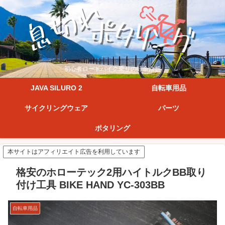
初心者ロードバイク乗りの紆余曲折
JAVA SILURO 2
自転車用品
サイクリングウェア
パーツ
ポタリング
本サイトはアフィリエイト広告を利用しています
格安のホローテック2用ハイトルクBB取り
付け工具 BIKE HAND YC-303BB
自転車用品