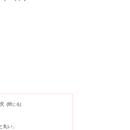
次
と丸い」