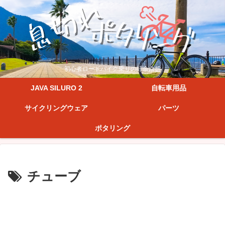
初心者ロードバイク乗りの紆余曲折
JAVA SILURO 2
自転車用品
サイクリングウェア
パーツ
ポタリング
チューブ